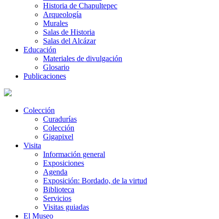
Historia de Chapultepec
Arqueología
Murales
Salas de Historia
Salas del Alcázar
Educación
Materiales de divulgación
Glosario
Publicaciones
Colección
Curadurías
Colección
Gigapixel
Visita
Información general
Exposiciones
Agenda
Exposición: Bordado, de la virtud
Biblioteca
Servicios
Visitas guiadas
El Museo