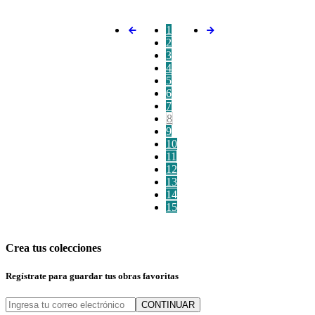
1
2
3
4
5
6
7
8
9
10
11
12
13
14
15
Crea tus colecciones
Regístrate para guardar tus obras favoritas
CONTINUAR