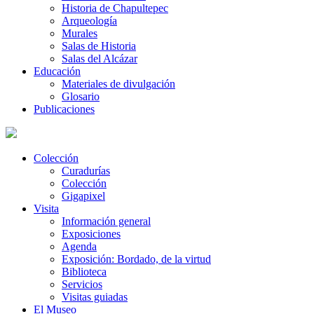
Historia de Chapultepec
Arqueología
Murales
Salas de Historia
Salas del Alcázar
Educación
Materiales de divulgación
Glosario
Publicaciones
Colección
Curadurías
Colección
Gigapixel
Visita
Información general
Exposiciones
Agenda
Exposición: Bordado, de la virtud
Biblioteca
Servicios
Visitas guiadas
El Museo