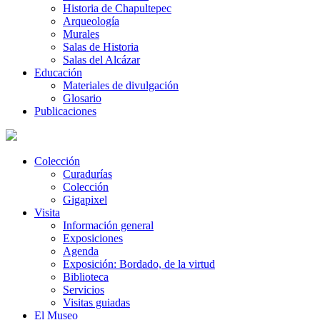
Historia de Chapultepec
Arqueología
Murales
Salas de Historia
Salas del Alcázar
Educación
Materiales de divulgación
Glosario
Publicaciones
Colección
Curadurías
Colección
Gigapixel
Visita
Información general
Exposiciones
Agenda
Exposición: Bordado, de la virtud
Biblioteca
Servicios
Visitas guiadas
El Museo