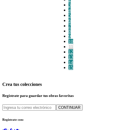
3
4
5
6
7
8
9
10
11
12
13
14
15
Crea tus colecciones
Regístrate para guardar tus obras favoritas
CONTINUAR
Regístrate con: