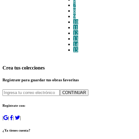
7
8
9
10
11
12
13
14
15
Crea tus colecciones
Regístrate para guardar tus obras favoritas
CONTINUAR
Regístrate con:
|
|
|
|
¿Ya tienes cuenta?