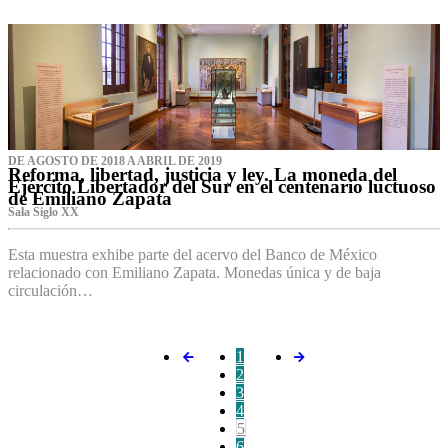
DE AGOSTO DE 2018 A ABRIL DE 2019
Reforma, libertad, justicia y ley. La moneda del
Ejército Libertador del Sur en el centenario luctuoso
de Emiliano Zapata
Sala Siglo XX
Esta muestra exhibe parte del acervo del Banco de México
relacionado con Emiliano Zapata. Monedas única y de baja
circulación…
1
2
3
4
5
6