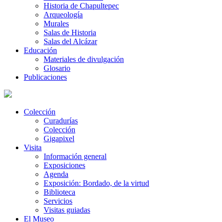
Historia de Chapultepec
Arqueología
Murales
Salas de Historia
Salas del Alcázar
Educación
Materiales de divulgación
Glosario
Publicaciones
Colección
Curadurías
Colección
Gigapixel
Visita
Información general
Exposiciones
Agenda
Exposición: Bordado, de la virtud
Biblioteca
Servicios
Visitas guiadas
El Museo