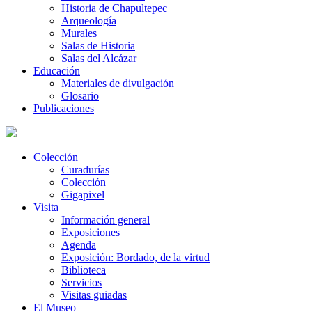
Historia de Chapultepec
Arqueología
Murales
Salas de Historia
Salas del Alcázar
Educación
Materiales de divulgación
Glosario
Publicaciones
Colección
Curadurías
Colección
Gigapixel
Visita
Información general
Exposiciones
Agenda
Exposición: Bordado, de la virtud
Biblioteca
Servicios
Visitas guiadas
El Museo