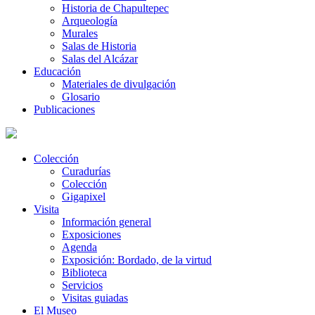
Historia de Chapultepec
Arqueología
Murales
Salas de Historia
Salas del Alcázar
Educación
Materiales de divulgación
Glosario
Publicaciones
Colección
Curadurías
Colección
Gigapixel
Visita
Información general
Exposiciones
Agenda
Exposición: Bordado, de la virtud
Biblioteca
Servicios
Visitas guiadas
El Museo