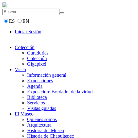
ES
EN
Iniciar Sesión
Colección
Curadurías
Colección
Gigapixel
Visita
Información general
Exposiciones
Agenda
Exposición: Bordado, de la virtud
Biblioteca
Servicios
Visitas guiadas
El Museo
Quiénes somos
Arquitectura
Historia del Museo
Historia de Chapultepec