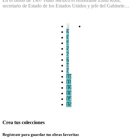
En el otoño de 1907 visitó México el Honorable Elihu Root,
secretario de Estado de los Estados Unidos y jefe del Gabinete…
1
2
3
4
5
6
7
8
9
10
11
12
13
14
15
Crea tus colecciones
Regístrate para guardar tus obras favoritas