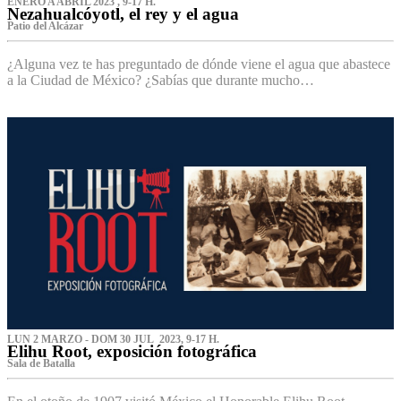
ENERO A ABRIL 2023 , 9-17 H.
Nezahualcóyotl, el rey y el agua
Patio del Alcázar
¿Alguna vez te has preguntado de dónde viene el agua que abastece
a la Ciudad de México? ¿Sabías que durante mucho…
LUN 2 MARZO - DOM 30 JUL 2023, 9-17 H.
Elihu Root, exposición fotográfica
Sala de Batalla