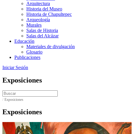
Arquitectura
Historia del Museo
Historia de Chapultepec
Arqueología
Murales
Salas de Historia
Salas del Alcázar
Educación
Materiales de divulgación
Glosario
Publicaciones
Iniciar Sesión
Exposiciones
/
Exposiciones
Exposiciones