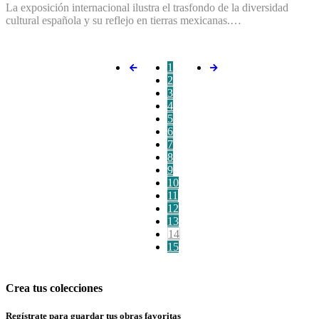
La exposición internacional ilustra el trasfondo de la diversidad
cultural española y su reflejo en tierras mexicanas.…
1
2
3
4
5
6
7
8
9
10
11
12
13
14
15
Crea tus colecciones
Regístrate para guardar tus obras favoritas