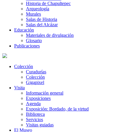
Historia de Chapultepec
Arqueología
Murales
Salas de Historia
Salas del Alcázar
Educación
Materiales de divulgación
Glosario
Publicaciones
Colección
Curadurías
Colección
Gigapixel
Visita
Información general
Exposiciones
Agenda
Exposición: Bordado, de la virtud
Biblioteca
Servicios
Visitas guiadas
El Museo