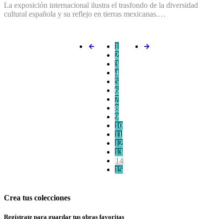
La exposición internacional ilustra el trasfondo de la diversidad
cultural española y su reflejo en tierras mexicanas.…
1
2
3
4
5
6
7
8
9
10
11
12
13
14
15
Crea tus colecciones
Regístrate para guardar tus obras favoritas