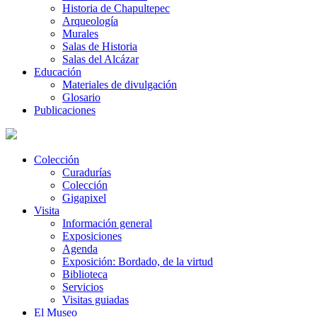
Historia de Chapultepec
Arqueología
Murales
Salas de Historia
Salas del Alcázar
Educación
Materiales de divulgación
Glosario
Publicaciones
Colección
Curadurías
Colección
Gigapixel
Visita
Información general
Exposiciones
Agenda
Exposición: Bordado, de la virtud
Biblioteca
Servicios
Visitas guiadas
El Museo