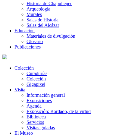
Historia de Chapultepec
Arqueología
Murales
Salas de Historia
Salas del Alcázar
Educación
Materiales de divulgación
Glosario
Publicaciones
Colección
Curadurías
Colección
Gigapixel
Visita
Información general
Exposiciones
Agenda
Exposición: Bordado, de la virtud
Biblioteca
Servicios
Visitas guiadas
El Museo