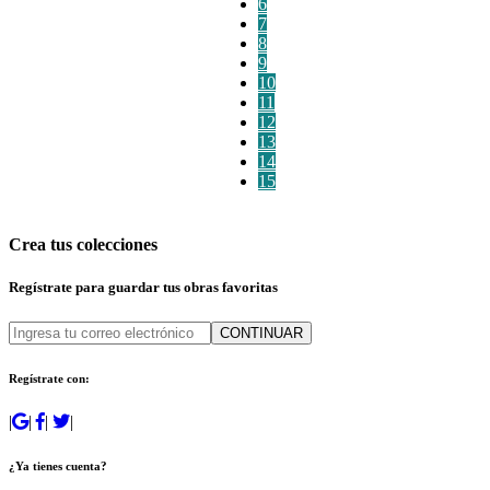
6
7
8
9
10
11
12
13
14
15
Crea tus colecciones
Regístrate para guardar tus obras favoritas
CONTINUAR
Regístrate con:
|
|
|
|
¿Ya tienes cuenta?