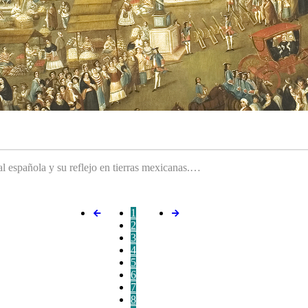
ral española y su reflejo en tierras mexicanas.…
1
2
3
4
5
6
7
8