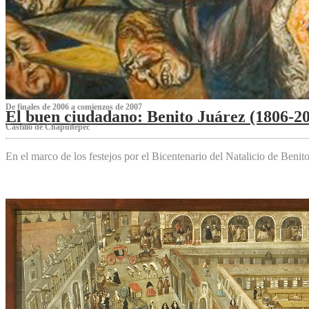
De finales de 2006 a comienzos de 2007
El buen ciudadano: Benito Juárez (1806-2
Castillo de Chapultepec
En el marco de los festejos por el Bicentenario del Natalicio de Beni