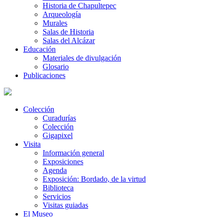
Historia de Chapultepec
Arqueología
Murales
Salas de Historia
Salas del Alcázar
Educación
Materiales de divulgación
Glosario
Publicaciones
Colección
Curadurías
Colección
Gigapixel
Visita
Información general
Exposiciones
Agenda
Exposición: Bordado, de la virtud
Biblioteca
Servicios
Visitas guiadas
El Museo