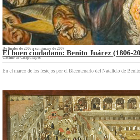
De finales de 2006 a comienzos de 2007
El buen ciudadano: Benito Juárez (1806-2
Castillo de Chapultepec
En el marco de los festejos por el Bicentenario del Natalicio de Beni