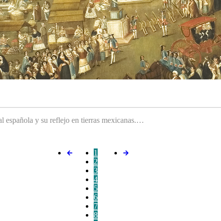
ral española y su reflejo en tierras mexicanas.…
1
2
3
4
5
6
7
8