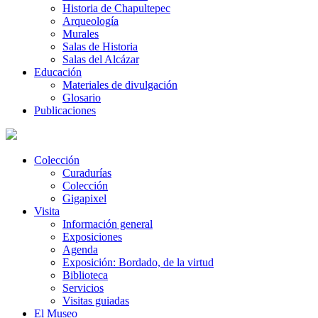
Historia de Chapultepec
Arqueología
Murales
Salas de Historia
Salas del Alcázar
Educación
Materiales de divulgación
Glosario
Publicaciones
Colección
Curadurías
Colección
Gigapixel
Visita
Información general
Exposiciones
Agenda
Exposición: Bordado, de la virtud
Biblioteca
Servicios
Visitas guiadas
El Museo