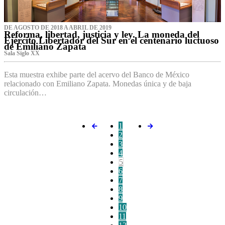
DE AGOSTO DE 2018 A ABRIL DE 2019
Reforma, libertad, justicia y ley. La moneda del
Ejército Libertador del Sur en el centenario luctuoso
de Emiliano Zapata
Sala Siglo XX
Esta muestra exhibe parte del acervo del Banco de México
relacionado con Emiliano Zapata. Monedas única y de baja
circulación…
1
2
3
4
5
6
7
8
9
10
11