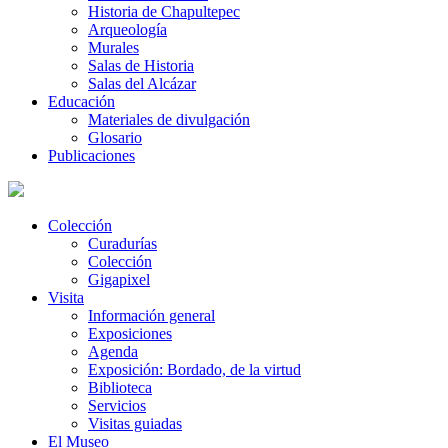
Historia de Chapultepec
Arqueología
Murales
Salas de Historia
Salas del Alcázar
Educación
Materiales de divulgación
Glosario
Publicaciones
Colección
Curadurías
Colección
Gigapixel
Visita
Información general
Exposiciones
Agenda
Exposición: Bordado, de la virtud
Biblioteca
Servicios
Visitas guiadas
El Museo