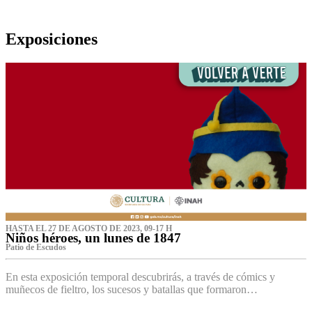
Exposiciones
HASTA EL 27 DE AGOSTO DE 2023, 09-17 H
Niños héroes, un lunes de 1847
Patio de Escudos
En esta exposición temporal descubrirás, a través de cómics y
muñecos de fieltro, los sucesos y batallas que formaron…