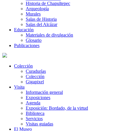
Historia de Chapultepec
Arqueología
Murales
Salas de Historia
Salas del Alcázar
Educación
Materiales de divulgación
Glosario
Publicaciones
Colección
Curadurías
Colección
Gigapixel
Visita
Información general
Exposiciones
Agenda
Exposición: Bordado, de la virtud
Biblioteca
Servicios
Visitas guiadas
El Museo