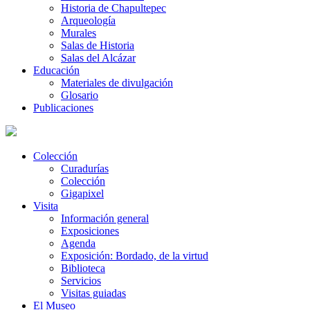
Historia de Chapultepec
Arqueología
Murales
Salas de Historia
Salas del Alcázar
Educación
Materiales de divulgación
Glosario
Publicaciones
Colección
Curadurías
Colección
Gigapixel
Visita
Información general
Exposiciones
Agenda
Exposición: Bordado, de la virtud
Biblioteca
Servicios
Visitas guiadas
El Museo