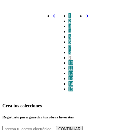
1
2
3
4
5
6
7
8
9
10
11
12
13
14
15
Crea tus colecciones
Regístrate para guardar tus obras favoritas
CONTINUAR