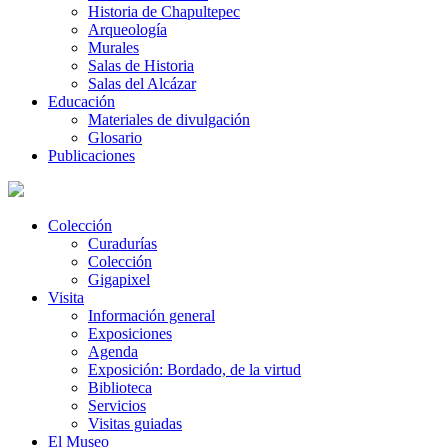
Historia de Chapultepec
Arqueología
Murales
Salas de Historia
Salas del Alcázar
Educación
Materiales de divulgación
Glosario
Publicaciones
Colección
Curadurías
Colección
Gigapixel
Visita
Información general
Exposiciones
Agenda
Exposición: Bordado, de la virtud
Biblioteca
Servicios
Visitas guiadas
El Museo