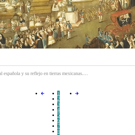
ral española y su reflejo en tierras mexicanas.…
1
2
3
4
5
6
7
8