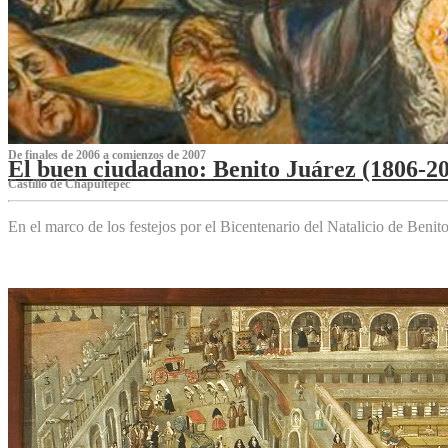
De finales de 2006 a comienzos de 2007
El buen ciudadano: Benito Juárez (1806-2
Castillo de Chapultepec
En el marco de los festejos por el Bicentenario del Natalicio de Beni