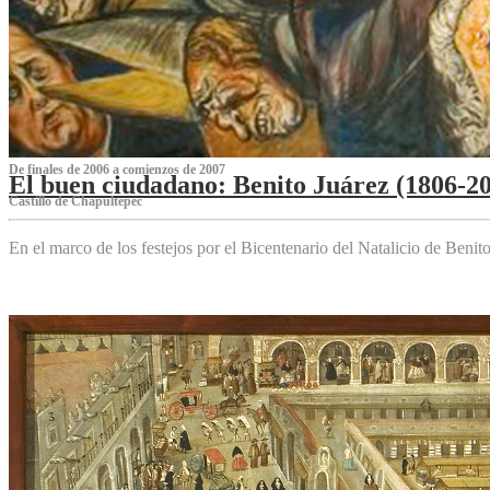
De finales de 2006 a comienzos de 2007
El buen ciudadano: Benito Juárez (1806-2
Castillo de Chapultepec
En el marco de los festejos por el Bicentenario del Natalicio de Beni