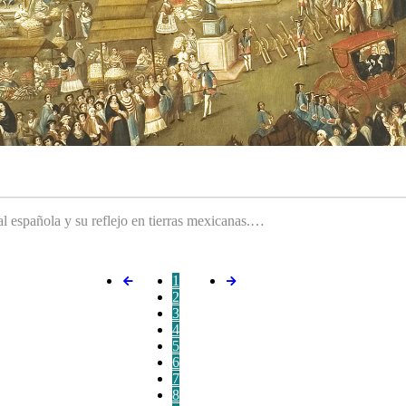
ral española y su reflejo en tierras mexicanas.…
1
2
3
4
5
6
7
8