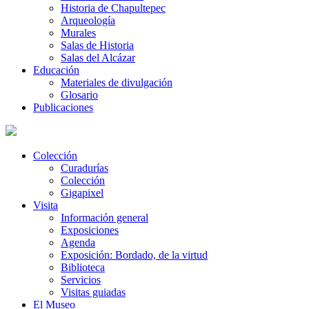
Historia de Chapultepec
Arqueología
Murales
Salas de Historia
Salas del Alcázar
Educación
Materiales de divulgación
Glosario
Publicaciones
Colección
Curadurías
Colección
Gigapixel
Visita
Información general
Exposiciones
Agenda
Exposición: Bordado, de la virtud
Biblioteca
Servicios
Visitas guiadas
El Museo