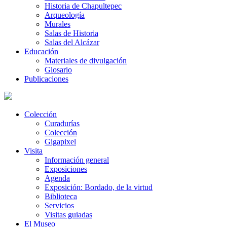
Historia de Chapultepec
Arqueología
Murales
Salas de Historia
Salas del Alcázar
Educación
Materiales de divulgación
Glosario
Publicaciones
Colección
Curadurías
Colección
Gigapixel
Visita
Información general
Exposiciones
Agenda
Exposición: Bordado, de la virtud
Biblioteca
Servicios
Visitas guiadas
El Museo