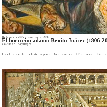
De finales de 2006 a comienzos de 2007
El buen ciudadano: Benito Juárez (1806-2
Castillo de Chapultepec
En el marco de los festejos por el Bicentenario del Natalicio de Beni