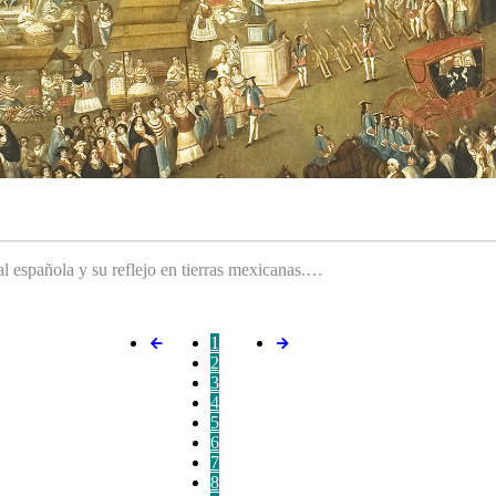
ral española y su reflejo en tierras mexicanas.…
1
2
3
4
5
6
7
8