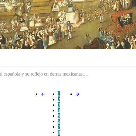
ral española y su reflejo en tierras mexicanas.…
1
2
3
4
5
6
7
8