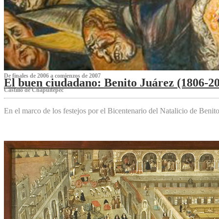
De finales de 2006 a comienzos de 2007
El buen ciudadano: Benito Juárez (1806-2
Castillo de Chapultepec
En el marco de los festejos por el Bicentenario del Natalicio de Beni