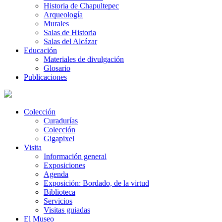
Historia de Chapultepec
Arqueología
Murales
Salas de Historia
Salas del Alcázar
Educación
Materiales de divulgación
Glosario
Publicaciones
Colección
Curadurías
Colección
Gigapixel
Visita
Información general
Exposiciones
Agenda
Exposición: Bordado, de la virtud
Biblioteca
Servicios
Visitas guiadas
El Museo