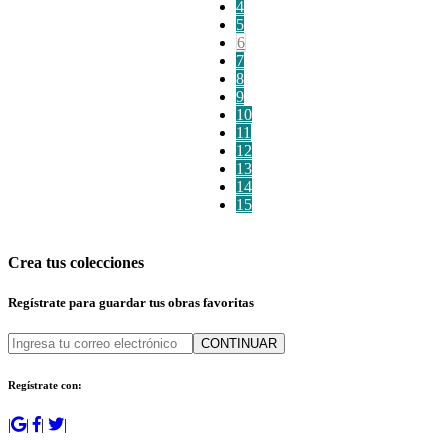
4
5
6
7
8
9
10
11
12
13
14
15
Crea tus colecciones
Regístrate para guardar tus obras favoritas
CONTINUAR
Regístrate con:
|
|
|
|