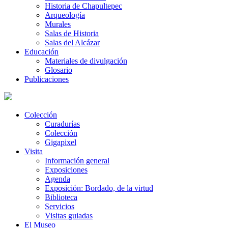
Historia de Chapultepec
Arqueología
Murales
Salas de Historia
Salas del Alcázar
Educación
Materiales de divulgación
Glosario
Publicaciones
Colección
Curadurías
Colección
Gigapixel
Visita
Información general
Exposiciones
Agenda
Exposición: Bordado, de la virtud
Biblioteca
Servicios
Visitas guiadas
El Museo