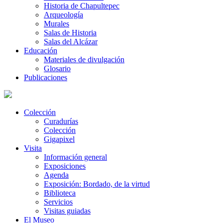
Historia de Chapultepec
Arqueología
Murales
Salas de Historia
Salas del Alcázar
Educación
Materiales de divulgación
Glosario
Publicaciones
Colección
Curadurías
Colección
Gigapixel
Visita
Información general
Exposiciones
Agenda
Exposición: Bordado, de la virtud
Biblioteca
Servicios
Visitas guiadas
El Museo