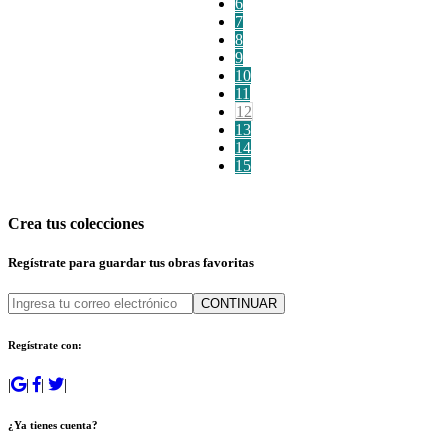
6
7
8
9
10
11
12
13
14
15
Crea tus colecciones
Regístrate para guardar tus obras favoritas
CONTINUAR
Regístrate con:
|
|
|
|
¿Ya tienes cuenta?