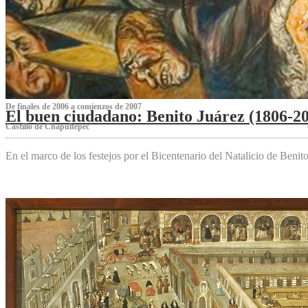
De finales de 2006 a comienzos de 2007
El buen ciudadano: Benito Juárez (1806-2
Castillo de Chapultepec
En el marco de los festejos por el Bicentenario del Natalicio de Beni