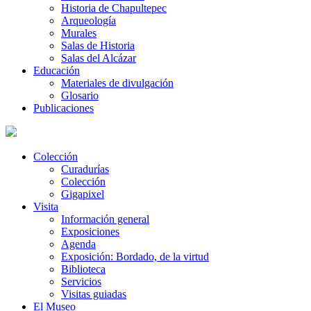
Historia de Chapultepec
Arqueología
Murales
Salas de Historia
Salas del Alcázar
Educación
Materiales de divulgación
Glosario
Publicaciones
Colección
Curadurías
Colección
Gigapixel
Visita
Información general
Exposiciones
Agenda
Exposición: Bordado, de la virtud
Biblioteca
Servicios
Visitas guiadas
El Museo