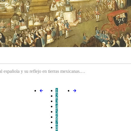
ral española y su reflejo en tierras mexicanas.…
1
2
3
4
5
6
7
8