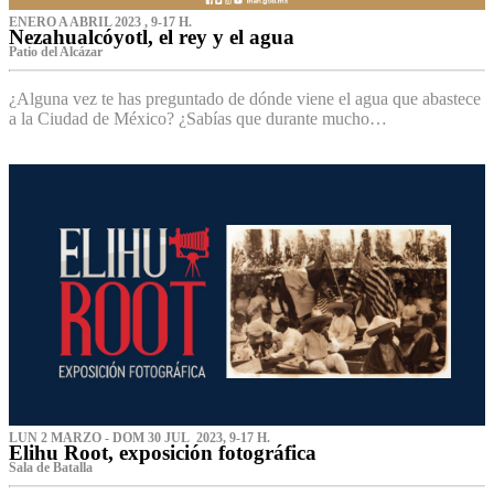
ENERO A ABRIL 2023 , 9-17 H.
Nezahualcóyotl, el rey y el agua
Patio del Alcázar
¿Alguna vez te has preguntado de dónde viene el agua que abastece
a la Ciudad de México? ¿Sabías que durante mucho…
LUN 2 MARZO - DOM 30 JUL 2023, 9-17 H.
Elihu Root, exposición fotográfica
Sala de Batalla