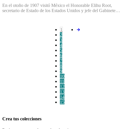
En el otoño de 1907 visitó México el Honorable Elihu Root,
secretario de Estado de los Estados Unidos y jefe del Gabinete…
1
2
3
4
5
6
7
8
9
10
11
12
13
14
15
Crea tus colecciones