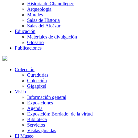
Historia de Chapultepec
Arqueología
Murales
Salas de Historia
Salas del Alcázar
Educación
Materiales de divulgación
Glosario
Publicaciones
Colección
Curadurías
Colección
Gigapixel
Visita
Información general
Exposiciones
Agenda
Exposición: Bordado, de la virtud
Biblioteca
Servicios
Visitas guiadas
El Museo