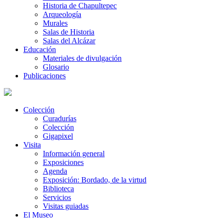
Historia de Chapultepec
Arqueología
Murales
Salas de Historia
Salas del Alcázar
Educación
Materiales de divulgación
Glosario
Publicaciones
Colección
Curadurías
Colección
Gigapixel
Visita
Información general
Exposiciones
Agenda
Exposición: Bordado, de la virtud
Biblioteca
Servicios
Visitas guiadas
El Museo