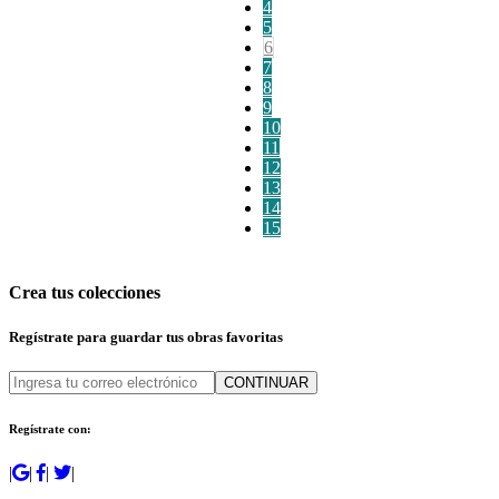
4
5
6
7
8
9
10
11
12
13
14
15
Crea tus colecciones
Regístrate para guardar tus obras favoritas
CONTINUAR
Regístrate con:
|
|
|
|