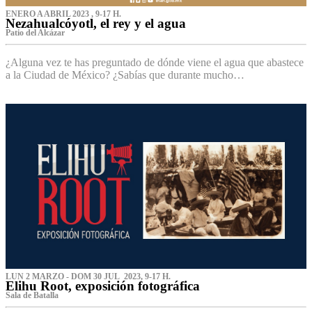
ENERO A ABRIL 2023 , 9-17 H.
Nezahualcóyotl, el rey y el agua
Patio del Alcázar
¿Alguna vez te has preguntado de dónde viene el agua que abastece
a la Ciudad de México? ¿Sabías que durante mucho…
LUN 2 MARZO - DOM 30 JUL 2023, 9-17 H.
Elihu Root, exposición fotográfica
Sala de Batalla