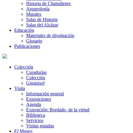
Historia de Chapultepec
Arqueología
Murales
Salas de Historia
Salas del Alcázar
Educación
Materiales de divulgación
Glosario
Publicaciones
Colección
Curadurías
Colección
Gigapixel
Visita
Información general
Exposiciones
Agenda
Exposición: Bordado, de la virtud
Biblioteca
Servicios
Visitas guiadas
El Museo