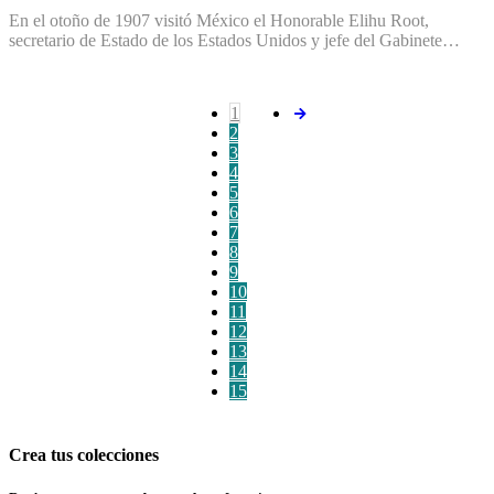
En el otoño de 1907 visitó México el Honorable Elihu Root,
secretario de Estado de los Estados Unidos y jefe del Gabinete…
1
2
3
4
5
6
7
8
9
10
11
12
13
14
15
Crea tus colecciones