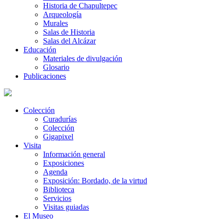
Historia de Chapultepec
Arqueología
Murales
Salas de Historia
Salas del Alcázar
Educación
Materiales de divulgación
Glosario
Publicaciones
Colección
Curadurías
Colección
Gigapixel
Visita
Información general
Exposiciones
Agenda
Exposición: Bordado, de la virtud
Biblioteca
Servicios
Visitas guiadas
El Museo