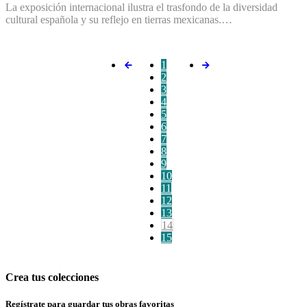
La exposición internacional ilustra el trasfondo de la diversidad
cultural española y su reflejo en tierras mexicanas.…
1
2
3
4
5
6
7
8
9
10
11
12
13
14
15
Crea tus colecciones
Regístrate para guardar tus obras favoritas