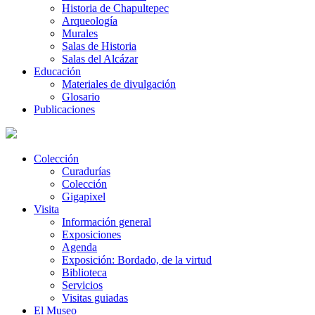
Historia de Chapultepec
Arqueología
Murales
Salas de Historia
Salas del Alcázar
Educación
Materiales de divulgación
Glosario
Publicaciones
Colección
Curadurías
Colección
Gigapixel
Visita
Información general
Exposiciones
Agenda
Exposición: Bordado, de la virtud
Biblioteca
Servicios
Visitas guiadas
El Museo