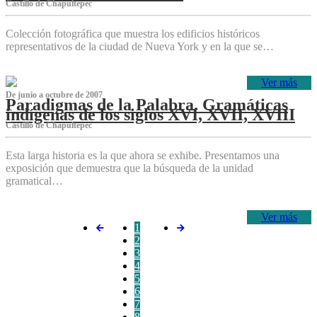
Castillo de Chapultepec
Colección fotográfica que muestra los edificios históricos
representativos de la ciudad de Nueva York y en la que se…
Ver más
De junio a octubre de 2007
Paradigmas de la Palabra. Gramáticas
indígenas de los siglos XVI, XVII, XVIII
Castillo de Chapultepec
Esta larga historia es la que ahora se exhibe. Presentamos una
exposición que demuestra que la búsqueda de la unidad
gramatical…
Ver más
1
2
3
4
5
6
7
8