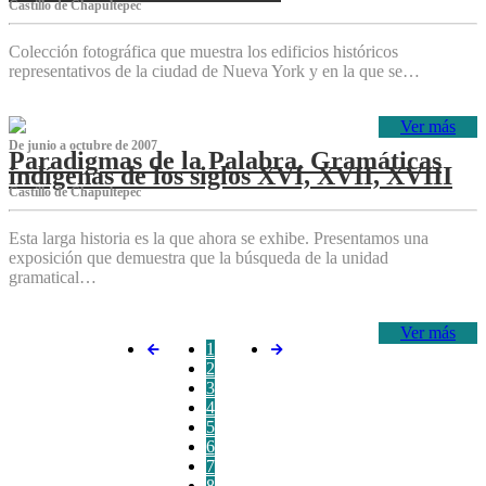
Castillo de Chapultepec
Colección fotográfica que muestra los edificios históricos
representativos de la ciudad de Nueva York y en la que se…
Ver más
De junio a octubre de 2007
Paradigmas de la Palabra. Gramáticas
indígenas de los siglos XVI, XVII, XVIII
Castillo de Chapultepec
Esta larga historia es la que ahora se exhibe. Presentamos una
exposición que demuestra que la búsqueda de la unidad
gramatical…
Ver más
1
2
3
4
5
6
7
8