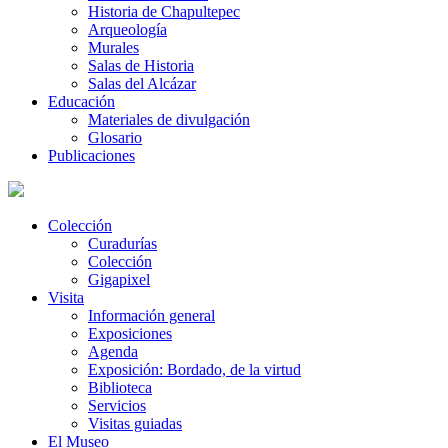
Historia de Chapultepec
Arqueología
Murales
Salas de Historia
Salas del Alcázar
Educación
Materiales de divulgación
Glosario
Publicaciones
Colección
Curadurías
Colección
Gigapixel
Visita
Información general
Exposiciones
Agenda
Exposición: Bordado, de la virtud
Biblioteca
Servicios
Visitas guiadas
El Museo