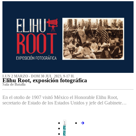
LUN 2 MARZO - DOM 30 JUL 2023, 9-17 H.
Elihu Root, exposición fotográfica
Sala de Batalla
En el otoño de 1907 visitó México el Honorable Elihu Root,
secretario de Estado de los Estados Unidos y jefe del Gabinete…
1
2
3