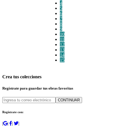
4
5
6
7
8
9
10
11
12
13
14
15
Crea tus colecciones
Regístrate para guardar tus obras favoritas
CONTINUAR
Regístrate con:
|
|
|
|