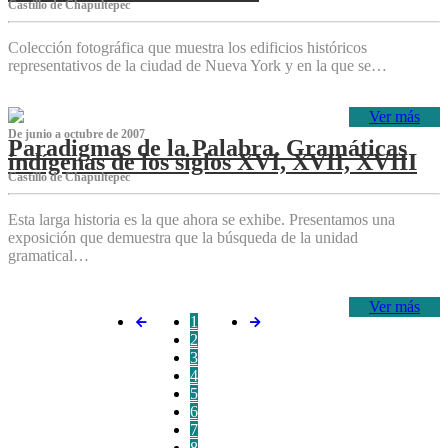
Castillo de Chapultepec
Colección fotográfica que muestra los edificios históricos
representativos de la ciudad de Nueva York y en la que se…
Ver más
De junio a octubre de 2007
Paradigmas de la Palabra. Gramáticas
indígenas de los siglos XVI, XVII, XVIII
Castillo de Chapultepec
Esta larga historia es la que ahora se exhibe. Presentamos una
exposición que demuestra que la búsqueda de la unidad
gramatical…
Ver más
1
2
3
4
5
6
7
8