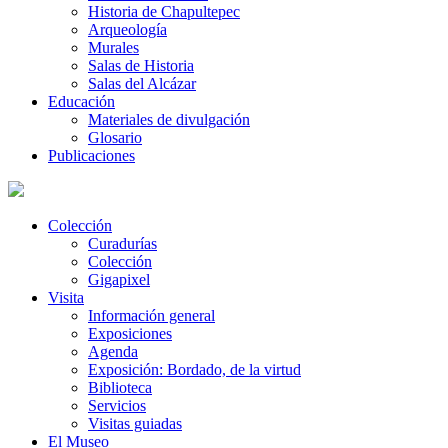
Historia de Chapultepec
Arqueología
Murales
Salas de Historia
Salas del Alcázar
Educación
Materiales de divulgación
Glosario
Publicaciones
Colección
Curadurías
Colección
Gigapixel
Visita
Información general
Exposiciones
Agenda
Exposición: Bordado, de la virtud
Biblioteca
Servicios
Visitas guiadas
El Museo