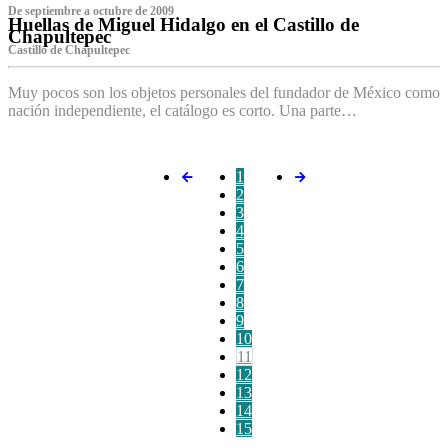
De septiembre a octubre de 2009
Huellas de Miguel Hidalgo en el Castillo de
Chapultepec
Castillo de Chapultepec
Muy pocos son los objetos personales del fundador de México como
nación independiente, el catálogo es corto. Una parte…
1
2
3
4
5
6
7
8
9
10
11
12
13
14
15