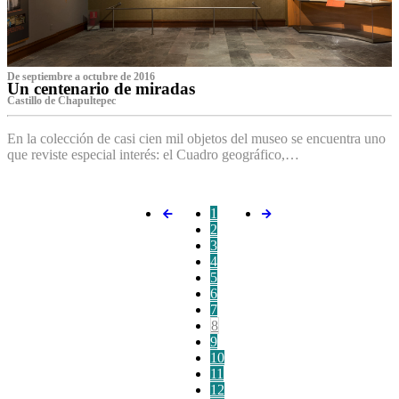
De septiembre a octubre de 2016
Un centenario de miradas
Castillo de Chapultepec
En la colección de casi cien mil objetos del museo se encuentra uno
que reviste especial interés: el Cuadro geográfico,…
1
2
3
4
5
6
7
8
9
10
11
12