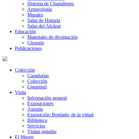
Historia de Chapultepec
Arqueología
Murales
Salas de Historia
Salas del Alcázar
Educación
Materiales de divulgación
Glosario
Publicaciones
Colección
Curadurías
Colección
Gigapixel
Visita
Información general
Exposiciones
Agenda
Exposición: Bordado, de la virtud
Biblioteca
Servicios
Visitas guiadas
El Museo