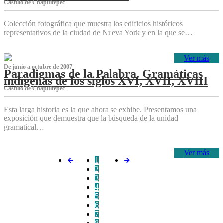
Castillo de Chapultepec
Colección fotográfica que muestra los edificios históricos
representativos de la ciudad de Nueva York y en la que se…
Ver más
De junio a octubre de 2007
Paradigmas de la Palabra. Gramáticas
indígenas de los siglos XVI, XVII, XVIII
Castillo de Chapultepec
Esta larga historia es la que ahora se exhibe. Presentamos una
exposición que demuestra que la búsqueda de la unidad
gramatical…
Ver más
1
2
3
4
5
6
7
8