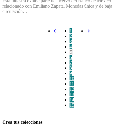
Esta muestra exhibe parte del acervo del Banco de México
relacionado con Emiliano Zapata. Monedas única y de baja
circulación…
1
2
3
4
5
6
7
8
9
10
11
12
13
14
15
Crea tus colecciones