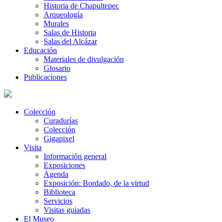
Historia de Chapultepec
Arqueología
Murales
Salas de Historia
Salas del Alcázar
Educación
Materiales de divulgación
Glosario
Publicaciones
Colección
Curadurías
Colección
Gigapixel
Visita
Información general
Exposiciones
Agenda
Exposición: Bordado, de la virtud
Biblioteca
Servicios
Visitas guiadas
El Museo