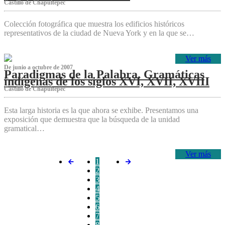
Castillo de Chapultepec
Colección fotográfica que muestra los edificios históricos
representativos de la ciudad de Nueva York y en la que se…
Ver más
De junio a octubre de 2007
Paradigmas de la Palabra. Gramáticas
indígenas de los siglos XVI, XVII, XVIII
Castillo de Chapultepec
Esta larga historia es la que ahora se exhibe. Presentamos una
exposición que demuestra que la búsqueda de la unidad
gramatical…
Ver más
1
2
3
4
5
6
7
8