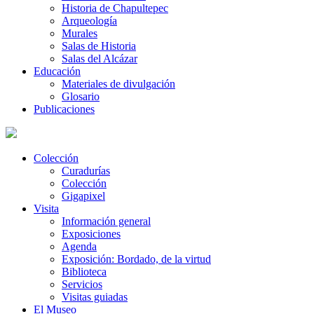
Historia de Chapultepec
Arqueología
Murales
Salas de Historia
Salas del Alcázar
Educación
Materiales de divulgación
Glosario
Publicaciones
Colección
Curadurías
Colección
Gigapixel
Visita
Información general
Exposiciones
Agenda
Exposición: Bordado, de la virtud
Biblioteca
Servicios
Visitas guiadas
El Museo