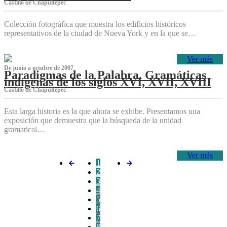
Castillo de Chapultepec
Colección fotográfica que muestra los edificios históricos
representativos de la ciudad de Nueva York y en la que se…
Ver más
De junio a octubre de 2007
Paradigmas de la Palabra. Gramáticas
indígenas de los siglos XVI, XVII, XVIII
Castillo de Chapultepec
Esta larga historia es la que ahora se exhibe. Presentamos una
exposición que demuestra que la búsqueda de la unidad
gramatical…
Ver más
1
2
3
4
5
6
7
8