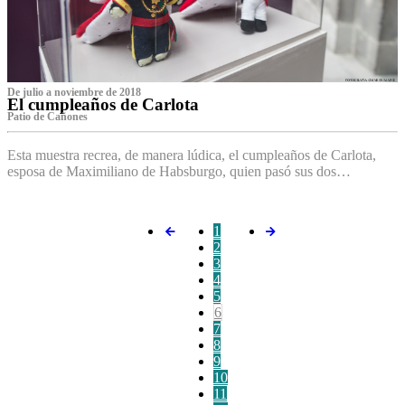
De julio a noviembre de 2018
El cumpleaños de Carlota
Patio de Cañones
Esta muestra recrea, de manera lúdica, el cumpleaños de Carlota,
esposa de Maximiliano de Habsburgo, quien pasó sus dos…
1
2
3
4
5
6
7
8
9
10
11