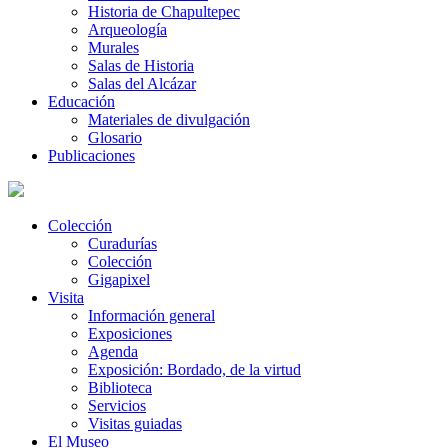
Historia de Chapultepec
Arqueología
Murales
Salas de Historia
Salas del Alcázar
Educación
Materiales de divulgación
Glosario
Publicaciones
Colección
Curadurías
Colección
Gigapixel
Visita
Información general
Exposiciones
Agenda
Exposición: Bordado, de la virtud
Biblioteca
Servicios
Visitas guiadas
El Museo