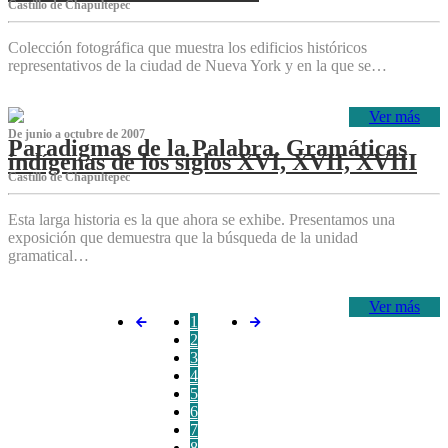
Castillo de Chapultepec
Colección fotográfica que muestra los edificios históricos
representativos de la ciudad de Nueva York y en la que se…
Ver más
De junio a octubre de 2007
Paradigmas de la Palabra. Gramáticas
indígenas de los siglos XVI, XVII, XVIII
Castillo de Chapultepec
Esta larga historia es la que ahora se exhibe. Presentamos una
exposición que demuestra que la búsqueda de la unidad
gramatical…
Ver más
1
2
3
4
5
6
7
8