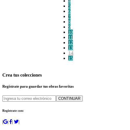
4
5
6
7
8
9
10
11
12
13
14
15
Crea tus colecciones
Regístrate para guardar tus obras favoritas
CONTINUAR
Regístrate con:
|
|
|
|