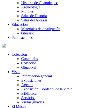
Historia de Chapultepec
Arqueología
Murales
Salas de Historia
Salas del Alcázar
Educación
Materiales de divulgación
Glosario
Publicaciones
Colección
Curadurías
Colección
Gigapixel
Visita
Información general
Exposiciones
Agenda
Exposición: Bordado, de la virtud
Biblioteca
Servicios
Visitas guiadas
El Museo