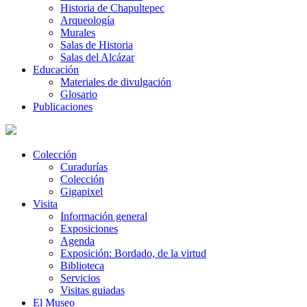
Historia de Chapultepec
Arqueología
Murales
Salas de Historia
Salas del Alcázar
Educación
Materiales de divulgación
Glosario
Publicaciones
Colección
Curadurías
Colección
Gigapixel
Visita
Información general
Exposiciones
Agenda
Exposición: Bordado, de la virtud
Biblioteca
Servicios
Visitas guiadas
El Museo