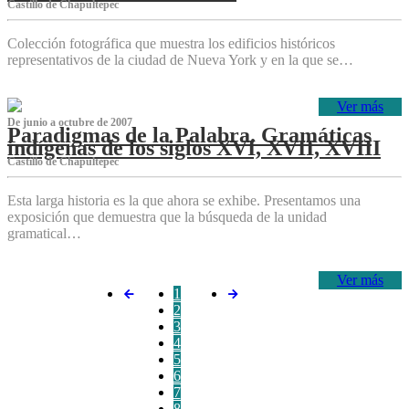
Castillo de Chapultepec
Colección fotográfica que muestra los edificios históricos
representativos de la ciudad de Nueva York y en la que se…
Ver más
De junio a octubre de 2007
Paradigmas de la Palabra. Gramáticas
indígenas de los siglos XVI, XVII, XVIII
Castillo de Chapultepec
Esta larga historia es la que ahora se exhibe. Presentamos una
exposición que demuestra que la búsqueda de la unidad
gramatical…
Ver más
1
2
3
4
5
6
7
8