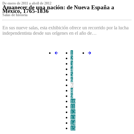
De enero de 2011 a abril de 2012
Amanecer de una nación: de Nueva España a
México, 1765-1836
Salas de historia
En sus nueve salas, esta exhibición ofrece un recorrido por la lucha
independentista desde sus orígenes en el año de…
1
2
3
4
5
6
7
8
9
10
11
12
13
14
15