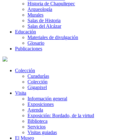
Historia de Chapultepec
Arqueología
Murales
Salas de Historia
Salas del Alcázar
Educación
Materiales de divulgación
Glosario
Publicaciones
Colección
Curadurías
Colección
Gigapixel
Visita
Información general
Exposiciones
Agenda
Exposición: Bordado, de la virtud
Biblioteca
Servicios
Visitas guiadas
El Museo