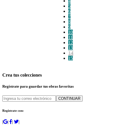
4
5
6
7
8
9
10
11
12
13
14
15
Crea tus colecciones
Regístrate para guardar tus obras favoritas
CONTINUAR
Regístrate con:
|
|
|
|