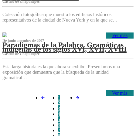
Castillo de Chapultepec
Colección fotográfica que muestra los edificios históricos
representativos de la ciudad de Nueva York y en la que se…
Ver más
De junio a octubre de 2007
Paradigmas de la Palabra. Gramáticas
indígenas de los siglos XVI, XVII, XVIII
Castillo de Chapultepec
Esta larga historia es la que ahora se exhibe. Presentamos una
exposición que demuestra que la búsqueda de la unidad
gramatical…
Ver más
1
2
3
4
5
6
7
8