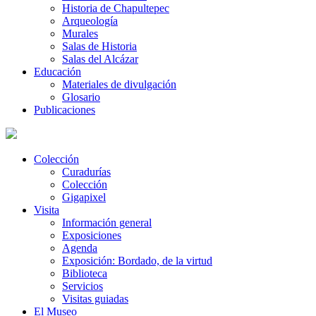
Historia de Chapultepec
Arqueología
Murales
Salas de Historia
Salas del Alcázar
Educación
Materiales de divulgación
Glosario
Publicaciones
Colección
Curadurías
Colección
Gigapixel
Visita
Información general
Exposiciones
Agenda
Exposición: Bordado, de la virtud
Biblioteca
Servicios
Visitas guiadas
El Museo