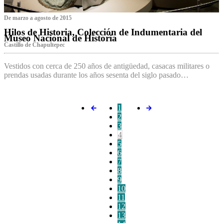
De marzo a agosto de 2015
Hilos de Historia, Colección de Indumentaria del
Museo Nacional de Historia
Castillo de Chapultepec
Vestidos con cerca de 250 años de antigüedad, casacas militares o
prendas usadas durante los años sesenta del siglo pasado…
1
2
3
4
5
6
7
8
9
10
11
12
13