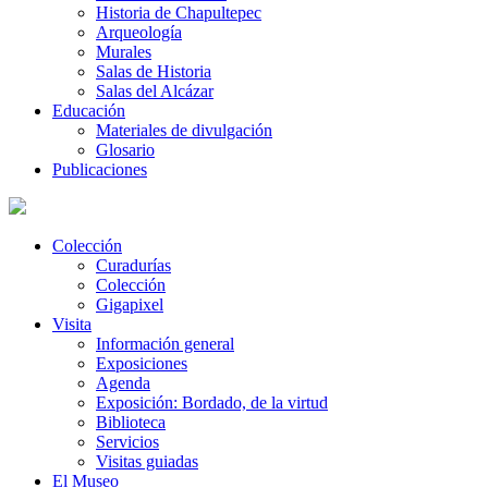
Historia de Chapultepec
Arqueología
Murales
Salas de Historia
Salas del Alcázar
Educación
Materiales de divulgación
Glosario
Publicaciones
Colección
Curadurías
Colección
Gigapixel
Visita
Información general
Exposiciones
Agenda
Exposición: Bordado, de la virtud
Biblioteca
Servicios
Visitas guiadas
El Museo