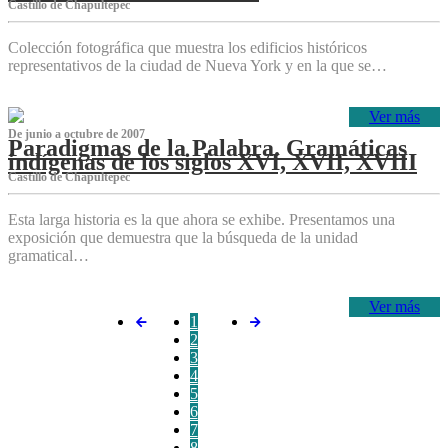
Castillo de Chapultepec
Colección fotográfica que muestra los edificios históricos
representativos de la ciudad de Nueva York y en la que se…
Ver más
De junio a octubre de 2007
Paradigmas de la Palabra. Gramáticas
indígenas de los siglos XVI, XVII, XVIII
Castillo de Chapultepec
Esta larga historia es la que ahora se exhibe. Presentamos una
exposición que demuestra que la búsqueda de la unidad
gramatical…
Ver más
1
2
3
4
5
6
7
8