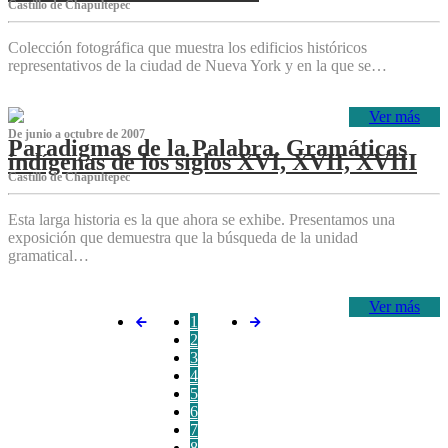
Castillo de Chapultepec
Colección fotográfica que muestra los edificios históricos
representativos de la ciudad de Nueva York y en la que se…
Ver más
De junio a octubre de 2007
Paradigmas de la Palabra. Gramáticas
indígenas de los siglos XVI, XVII, XVIII
Castillo de Chapultepec
Esta larga historia es la que ahora se exhibe. Presentamos una
exposición que demuestra que la búsqueda de la unidad
gramatical…
Ver más
1
2
3
4
5
6
7
8