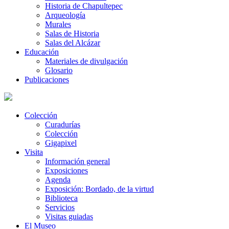
Historia de Chapultepec
Arqueología
Murales
Salas de Historia
Salas del Alcázar
Educación
Materiales de divulgación
Glosario
Publicaciones
Colección
Curadurías
Colección
Gigapixel
Visita
Información general
Exposiciones
Agenda
Exposición: Bordado, de la virtud
Biblioteca
Servicios
Visitas guiadas
El Museo