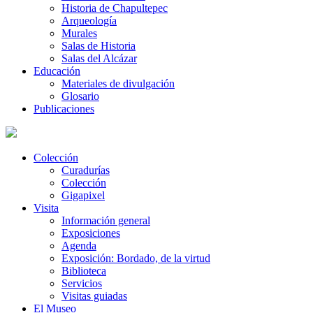
Historia de Chapultepec
Arqueología
Murales
Salas de Historia
Salas del Alcázar
Educación
Materiales de divulgación
Glosario
Publicaciones
Colección
Curadurías
Colección
Gigapixel
Visita
Información general
Exposiciones
Agenda
Exposición: Bordado, de la virtud
Biblioteca
Servicios
Visitas guiadas
El Museo