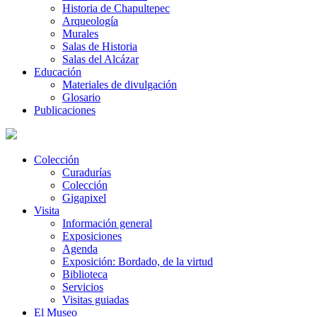
Historia de Chapultepec
Arqueología
Murales
Salas de Historia
Salas del Alcázar
Educación
Materiales de divulgación
Glosario
Publicaciones
Colección
Curadurías
Colección
Gigapixel
Visita
Información general
Exposiciones
Agenda
Exposición: Bordado, de la virtud
Biblioteca
Servicios
Visitas guiadas
El Museo