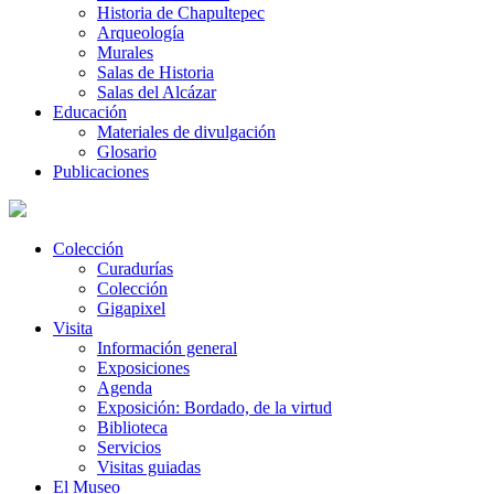
Historia de Chapultepec
Arqueología
Murales
Salas de Historia
Salas del Alcázar
Educación
Materiales de divulgación
Glosario
Publicaciones
Colección
Curadurías
Colección
Gigapixel
Visita
Información general
Exposiciones
Agenda
Exposición: Bordado, de la virtud
Biblioteca
Servicios
Visitas guiadas
El Museo