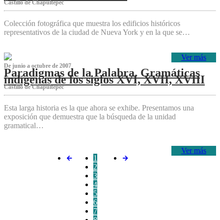
Castillo de Chapultepec
Colección fotográfica que muestra los edificios históricos
representativos de la ciudad de Nueva York y en la que se…
Ver más
De junio a octubre de 2007
Paradigmas de la Palabra. Gramáticas
indígenas de los siglos XVI, XVII, XVIII
Castillo de Chapultepec
Esta larga historia es la que ahora se exhibe. Presentamos una
exposición que demuestra que la búsqueda de la unidad
gramatical…
Ver más
1
2
3
4
5
6
7
8