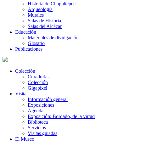
Historia de Chapultepec
Arqueología
Murales
Salas de Historia
Salas del Alcázar
Educación
Materiales de divulgación
Glosario
Publicaciones
Colección
Curadurías
Colección
Gigapixel
Visita
Información general
Exposiciones
Agenda
Exposición: Bordado, de la virtud
Biblioteca
Servicios
Visitas guiadas
El Museo