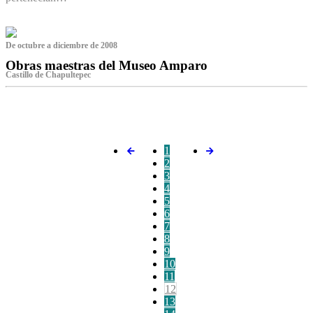
De octubre a diciembre de 2008
Obras maestras del Museo Amparo
Castillo de Chapultepec
‌
1
2
3
4
5
6
7
8
9
10
11
12
13