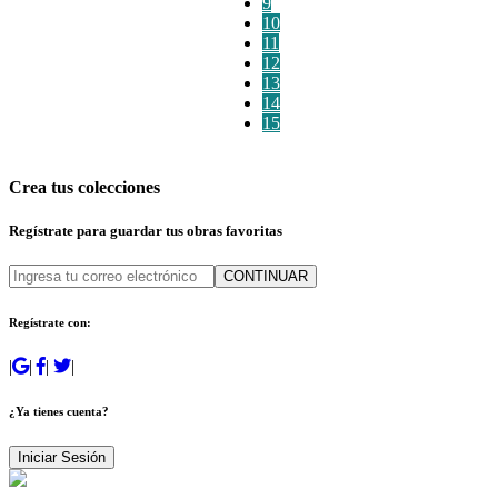
9
10
11
12
13
14
15
Crea tus colecciones
Regístrate para guardar tus obras favoritas
CONTINUAR
Regístrate con:
|
|
|
|
¿Ya tienes cuenta?
Iniciar Sesión