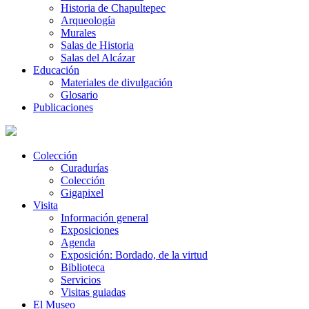
Historia de Chapultepec
Arqueología
Murales
Salas de Historia
Salas del Alcázar
Educación
Materiales de divulgación
Glosario
Publicaciones
Colección
Curadurías
Colección
Gigapixel
Visita
Información general
Exposiciones
Agenda
Exposición: Bordado, de la virtud
Biblioteca
Servicios
Visitas guiadas
El Museo