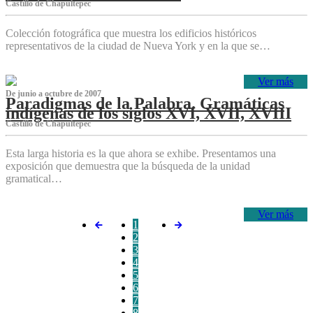
Castillo de Chapultepec
Colección fotográfica que muestra los edificios históricos
representativos de la ciudad de Nueva York y en la que se…
Ver más
De junio a octubre de 2007
Paradigmas de la Palabra. Gramáticas
indígenas de los siglos XVI, XVII, XVIII
Castillo de Chapultepec
Esta larga historia es la que ahora se exhibe. Presentamos una
exposición que demuestra que la búsqueda de la unidad
gramatical…
Ver más
1
2
3
4
5
6
7
8