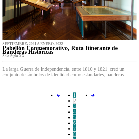
SEPTIEMBRE, 2021 A ENERO, 2022
Pabellón Conmemorativo, Ruta Itinerante de
Banderas Históricas
Sala Siglo XX
La larga Guerra de Independencia, entre 1810 y 1821, creó un
conjunto de símbolos de identidad como estandartes, banderas…
1
2
3
4
5
6
7
8