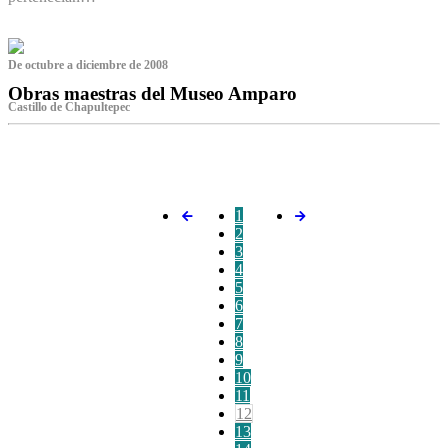
De octubre a diciembre de 2008
Obras maestras del Museo Amparo
Castillo de Chapultepec
‌
1
2
3
4
5
6
7
8
9
10
11
12
13