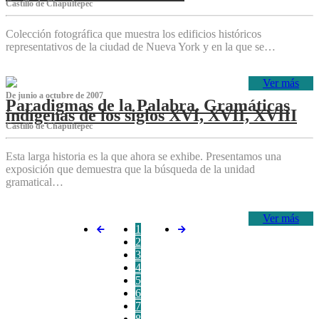
Castillo de Chapultepec
Colección fotográfica que muestra los edificios históricos
representativos de la ciudad de Nueva York y en la que se…
Ver más
De junio a octubre de 2007
Paradigmas de la Palabra. Gramáticas
indígenas de los siglos XVI, XVII, XVIII
Castillo de Chapultepec
Esta larga historia es la que ahora se exhibe. Presentamos una
exposición que demuestra que la búsqueda de la unidad
gramatical…
Ver más
1
2
3
4
5
6
7
8