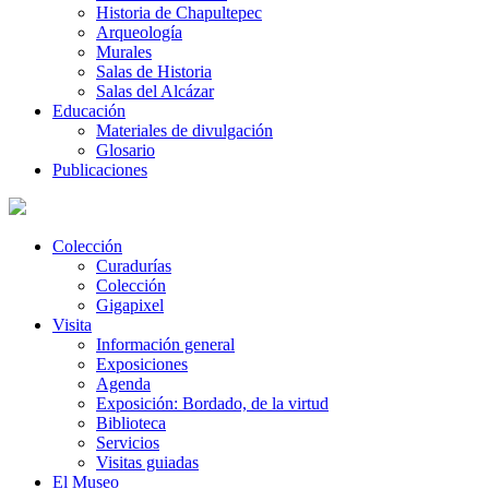
Historia de Chapultepec
Arqueología
Murales
Salas de Historia
Salas del Alcázar
Educación
Materiales de divulgación
Glosario
Publicaciones
Colección
Curadurías
Colección
Gigapixel
Visita
Información general
Exposiciones
Agenda
Exposición: Bordado, de la virtud
Biblioteca
Servicios
Visitas guiadas
El Museo