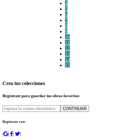
4
5
6
7
8
9
10
11
12
13
14
15
Crea tus colecciones
Regístrate para guardar tus obras favoritas
CONTINUAR
Regístrate con:
|
|
|
|