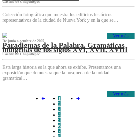
Castillo de Chapultepec
Colección fotográfica que muestra los edificios históricos
representativos de la ciudad de Nueva York y en la que se…
Ver más
De junio a octubre de 2007
Paradigmas de la Palabra. Gramáticas
indígenas de los siglos XVI, XVII, XVIII
Castillo de Chapultepec
Esta larga historia es la que ahora se exhibe. Presentamos una
exposición que demuestra que la búsqueda de la unidad
gramatical…
Ver más
1
2
3
4
5
6
7
8