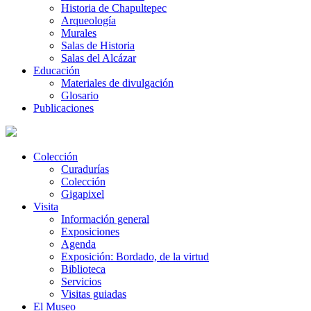
Historia de Chapultepec
Arqueología
Murales
Salas de Historia
Salas del Alcázar
Educación
Materiales de divulgación
Glosario
Publicaciones
Colección
Curadurías
Colección
Gigapixel
Visita
Información general
Exposiciones
Agenda
Exposición: Bordado, de la virtud
Biblioteca
Servicios
Visitas guiadas
El Museo