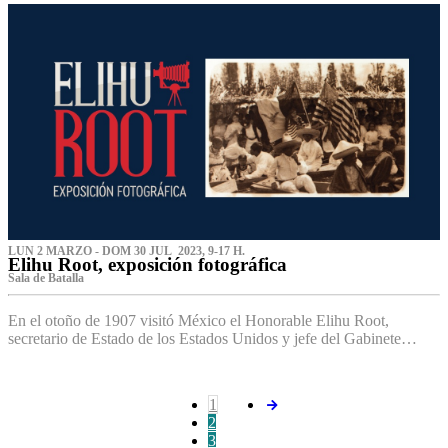
LUN 2 MARZO - DOM 30 JUL 2023, 9-17 H.
Elihu Root, exposición fotográfica
Sala de Batalla
En el otoño de 1907 visitó México el Honorable Elihu Root,
secretario de Estado de los Estados Unidos y jefe del Gabinete…
1
2
3