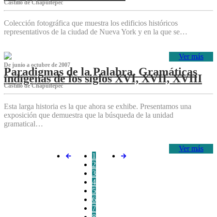
Castillo de Chapultepec
Colección fotográfica que muestra los edificios históricos
representativos de la ciudad de Nueva York y en la que se…
Ver más
De junio a octubre de 2007
Paradigmas de la Palabra. Gramáticas
indígenas de los siglos XVI, XVII, XVIII
Castillo de Chapultepec
Esta larga historia es la que ahora se exhibe. Presentamos una
exposición que demuestra que la búsqueda de la unidad
gramatical…
Ver más
1
2
3
4
5
6
7
8