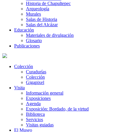
Historia de Chapultepec
Arqueología
Murales
Salas de Historia
Salas del Alcázar
Educación
Materiales de divulgación
Glosario
Publicaciones
Colección
Curadurías
Colección
Gigapixel
Visita
Información general
Exposiciones
Agenda
Exposición: Bordado, de la virtud
Biblioteca
Servicios
Visitas guiadas
El Museo