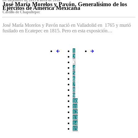
De diciembre de 2015 a abril de 2016
José María Morelos y Pavón, Generalísimo de los
Ejércitos de América Mexicana
C‌astillo de Chapultepec
José María Morelos y Pavón nació en Valladolid en 1765 y murió
fusilado en Ecatepec en 1815. Pero en esta exposición…
1
2
3
4
5
6
7
8
9
10
11
12
13
14
15