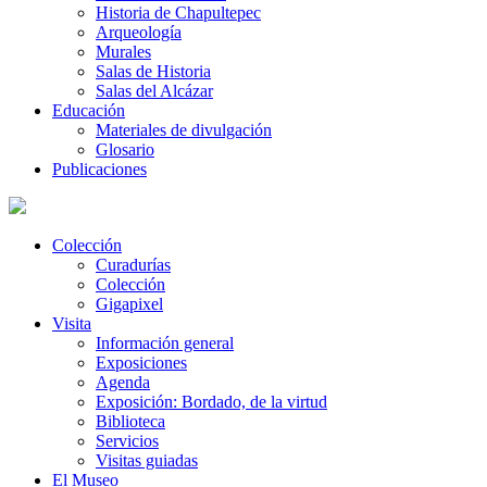
Historia de Chapultepec
Arqueología
Murales
Salas de Historia
Salas del Alcázar
Educación
Materiales de divulgación
Glosario
Publicaciones
Colección
Curadurías
Colección
Gigapixel
Visita
Información general
Exposiciones
Agenda
Exposición: Bordado, de la virtud
Biblioteca
Servicios
Visitas guiadas
El Museo