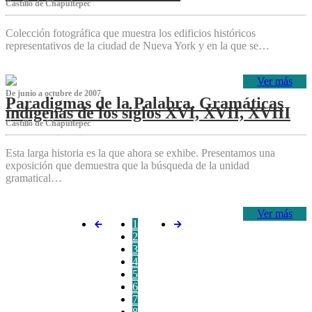
Castillo de Chapultepec
Colección fotográfica que muestra los edificios históricos
representativos de la ciudad de Nueva York y en la que se…
Ver más
De junio a octubre de 2007
Paradigmas de la Palabra. Gramáticas
indígenas de los siglos XVI, XVII, XVIII
Castillo de Chapultepec
Esta larga historia es la que ahora se exhibe. Presentamos una
exposición que demuestra que la búsqueda de la unidad
gramatical…
Ver más
1
2
3
4
5
6
7
8