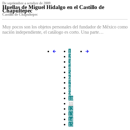
De septiembre a octubre de 2009
Huellas de Miguel Hidalgo en el Castillo de
Chapultepec
Castillo de Chapultepec
Muy pocos son los objetos personales del fundador de México como
nación independiente, el catálogo es corto. Una parte…
1
2
3
4
5
6
7
8
9
10
11
12
13
14
15