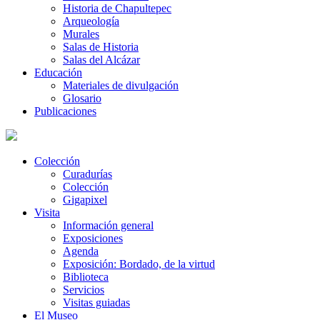
Historia de Chapultepec
Arqueología
Murales
Salas de Historia
Salas del Alcázar
Educación
Materiales de divulgación
Glosario
Publicaciones
Colección
Curadurías
Colección
Gigapixel
Visita
Información general
Exposiciones
Agenda
Exposición: Bordado, de la virtud
Biblioteca
Servicios
Visitas guiadas
El Museo