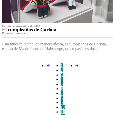
De julio a noviembre de 2018
El cumpleaños de Carlota
Patio de Cañones
Esta muestra recrea, de manera lúdica, el cumpleaños de Carlota,
esposa de Maximiliano de Habsburgo, quien pasó sus dos…
1
2
3
4
5
6
7
8
9
10
11