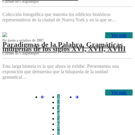
Castillo de Chapultepec
Colección fotográfica que muestra los edificios históricos
representativos de la ciudad de Nueva York y en la que se…
Ver más
De junio a octubre de 2007
Paradigmas de la Palabra. Gramáticas
indígenas de los siglos XVI, XVII, XVIII
Castillo de Chapultepec
Esta larga historia es la que ahora se exhibe. Presentamos una
exposición que demuestra que la búsqueda de la unidad
gramatical…
Ver más
1
2
3
4
5
6
7
8