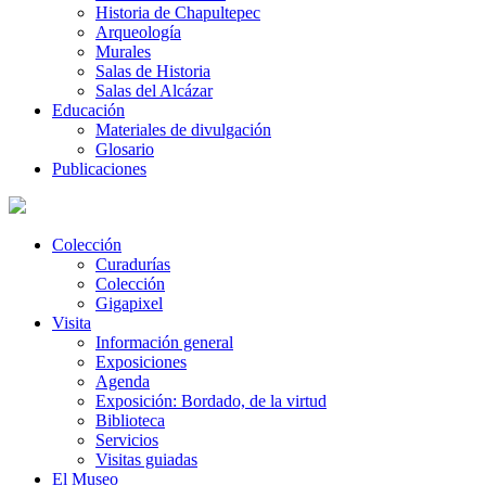
Historia de Chapultepec
Arqueología
Murales
Salas de Historia
Salas del Alcázar
Educación
Materiales de divulgación
Glosario
Publicaciones
Colección
Curadurías
Colección
Gigapixel
Visita
Información general
Exposiciones
Agenda
Exposición: Bordado, de la virtud
Biblioteca
Servicios
Visitas guiadas
El Museo